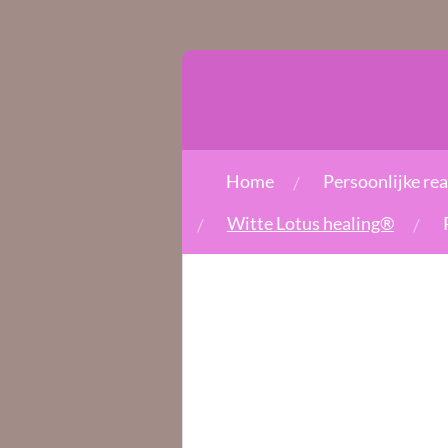
Ga
direct
naar
de
hoofdinhoud
Home
Persoonlijke re
Witte Lotus healing®