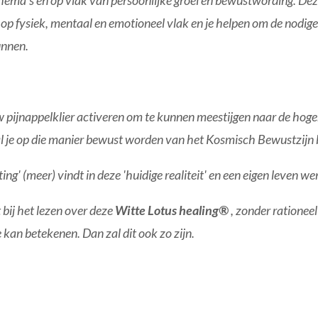
thema's en op vlak van persoonlijke groei en bewustwording. De
op fysiek, mentaal en emotioneel vlak en je helpen om de nodige 
unnen.
w pijnappelklier activeren om te kunnen meestijgen naar de hogere
al je op die manier bewust worden van het Kosmisch Bewustzijn bi
ting' (meer) vindt in deze 'huidige realiteit' en een eigen leven we
t bij het lezen over deze
Witte Lotus healing®
, zonder rationee
je kan betekenen. Dan zal dit ook zo zijn.