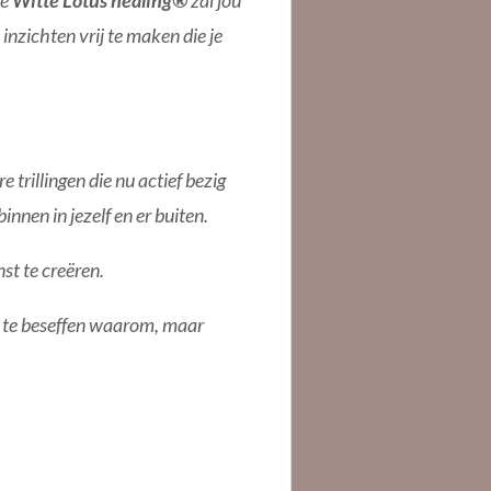
ze
Witte Lotus healing®
zal jou
inzichten vrij te maken die je
 trillingen die nu actief bezig
nnen in jezelf en er buiten.
nst te creëren.
l te beseffen waarom, maar