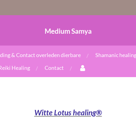
Medium Samya
ading & Contact overleden dierbare
Shamanic healin
Reiki Healing
Contact
Witte Lotus healing®